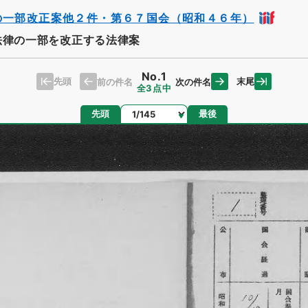
の一部改正案他２件・第６７国会（昭和４６年）
法律の一部を改正する法律案
No.1
先頭
末尾
前の件名
次の件名
全3点中
ページ
先頭
最後