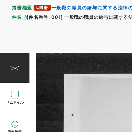
簿冊標題
一般職の職員の給与に関する法律
簿冊
件名
[件名番号: 001]
一般職の職員の給与に関する
サムネイル
資料情報