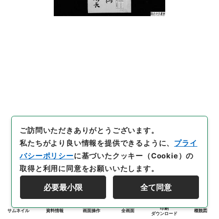
ご訪問いただきありがとうございます。
私たちがより良い情報を提供できるように、
プライ
バシーポリシー
に基づいたクッキー（Cookie）の
取得と利用に同意をお願いいたします。
必要最小限
全て同意
印刷
サムネイル
資料情報
画面操作
全画面
概観図
ダウンロード