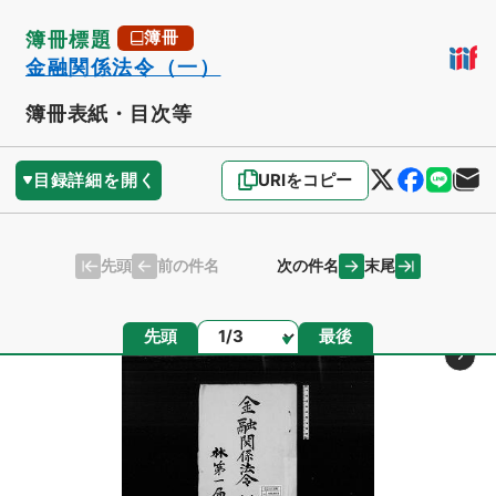
簿冊標題
簿冊
金融関係法令（一）
簿冊表紙・目次等
目録詳細を開く
URIをコピー
先頭
末尾
前の件名
次の件名
ページ
先頭
最後