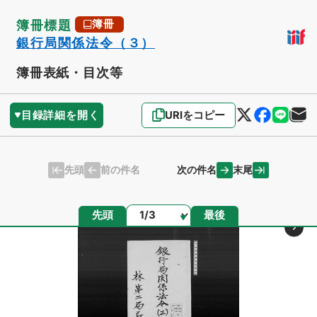
簿冊標題
簿冊
銀行局関係法令（３）
簿冊表紙・目次等
目録詳細を開く
URIをコピー
先頭
末尾
前の件名
次の件名
ページ
先頭
最後