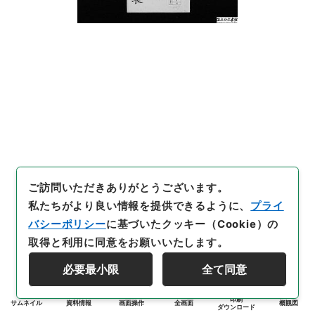
ご訪問いただきありがとうございます。
私たちがより良い情報を提供できるように、
プライ
バシーポリシー
に基づいたクッキー（Cookie）の
取得と利用に同意をお願いいたします。
必要最小限
全て同意
印刷
サムネイル
資料情報
画面操作
全画面
概観図
ダウンロード