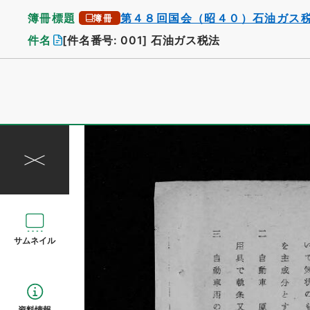
簿冊標題
第４８回国会（昭４０）石油ガス
簿冊
件名
[件名番号: 001]
石油ガス税法
サムネイル
資料情報