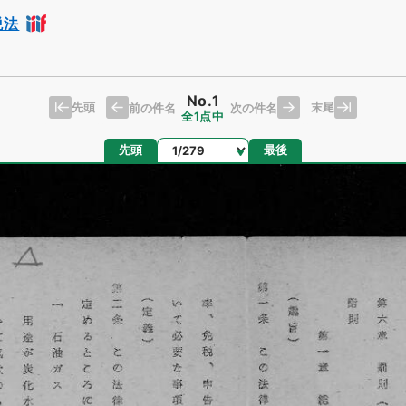
税法
No.1
先頭
末尾
前の件名
次の件名
全1点中
ページ
先頭
最後