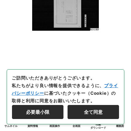
ご訪問いただきありがとうございます。
私たちがより良い情報を提供できるように、
プライ
バシーポリシー
に基づいたクッキー（Cookie）の
取得と利用に同意をお願いいたします。
必要最小限
全て同意
印刷
サムネイル
資料情報
画面操作
全画面
概観図
ダウンロード