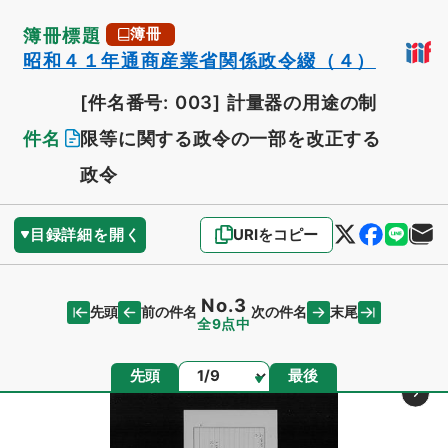
簿冊標題
簿冊
昭和４１年通商産業省関係政令綴（４）
[件名番号: 003]
計量器の用途の制
件名
限等に関する政令の一部を改正する
政令
目録詳細を開く
URIをコピー
No.3
先頭
末尾
前の件名
次の件名
全9点中
ページ
先頭
最後