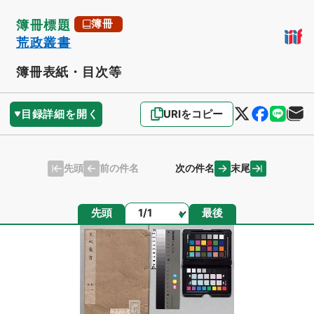
簿冊標題
簿冊
荒政叢書
簿冊表紙・目次等
目録詳細を開く
URIをコピー
先頭
末尾
前の件名
次の件名
ページ
先頭
最後