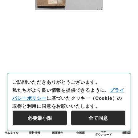
ご訪問いただきありがとうございます。
私たちがより良い情報を提供できるように、
プライ
バシーポリシー
に基づいたクッキー（Cookie）の
取得と利用に同意をお願いいたします。
必要最小限
全て同意
印刷
サムネイル
資料情報
画面操作
全画面
概観図
ダウンロード