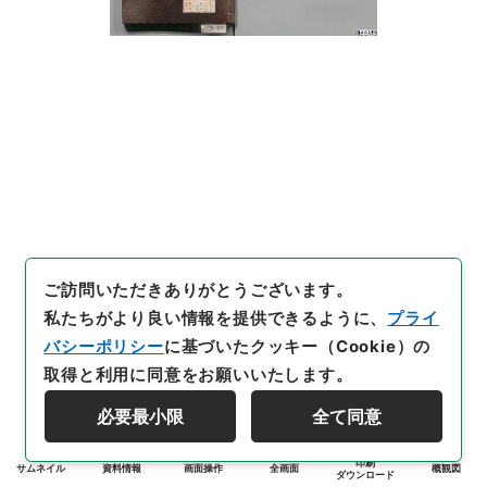
ご訪問いただきありがとうございます。
私たちがより良い情報を提供できるように、
プライ
バシーポリシー
に基づいたクッキー（Cookie）の
取得と利用に同意をお願いいたします。
必要最小限
全て同意
印刷
サムネイル
資料情報
画面操作
全画面
概観図
ダウンロード