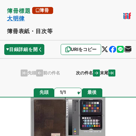
簿冊標題
簿冊
大明律
簿冊表紙・目次等
目録詳細を開く
URIをコピー
先頭
末尾
前の件名
次の件名
ページ
先頭
最後