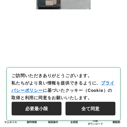
ご訪問いただきありがとうございます。
私たちがより良い情報を提供できるように、
プライ
バシーポリシー
に基づいたクッキー（Cookie）の
取得と利用に同意をお願いいたします。
必要最小限
全て同意
印刷
サムネイル
資料情報
画面操作
全画面
概観図
ダウンロード