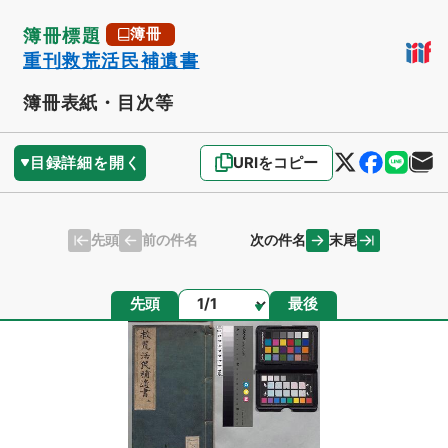
簿冊標題
簿冊
重刊救荒活民補遺書
簿冊表紙・目次等
目録詳細を開く
URIをコピー
先頭
末尾
前の件名
次の件名
ページ
先頭
最後