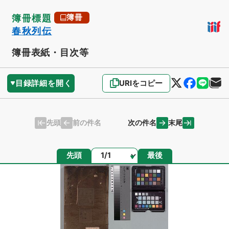
簿冊標題
簿冊
春秋列伝
簿冊表紙・目次等
目録詳細を開く
URIをコピー
先頭
末尾
前の件名
次の件名
ページ
先頭
最後