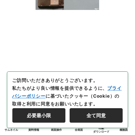
ご訪問いただきありがとうございます。
私たちがより良い情報を提供できるように、
プライ
バシーポリシー
に基づいたクッキー（Cookie）の
取得と利用に同意をお願いいたします。
必要最小限
全て同意
印刷
サムネイル
資料情報
画面操作
全画面
概観図
ダウンロード