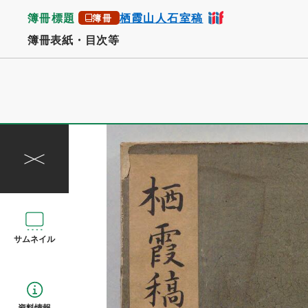
簿冊標題
栖霞山人石室稿
簿冊
簿冊表紙・目次等
サムネイル
資料情報