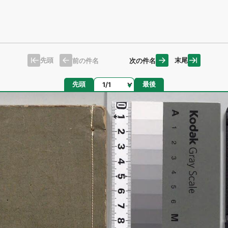
先頭
末尾
前の件名
次の件名
ページ
先頭
最後