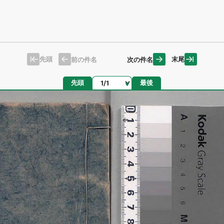
先頭
末尾
前の件名
次の件名
ページ
先頭
最後