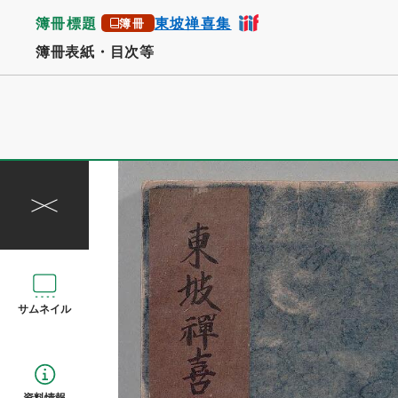
簿冊標題
東坡禅喜集
簿冊
簿冊表紙・目次等
サムネイル
資料情報