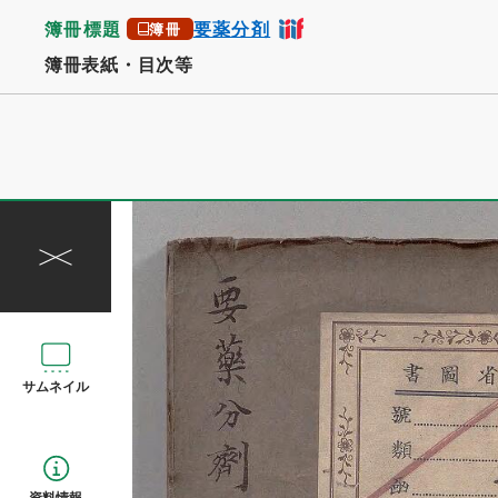
簿冊標題
要薬分剤
簿冊
簿冊表紙・目次等
サムネイル
資料情報