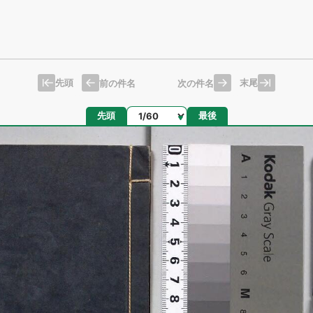
先頭
末尾
前の件名
次の件名
ページ
先頭
最後