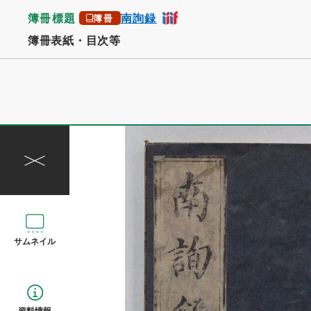
簿冊標題
南詢録
簿冊
簿冊表紙・目次等
サムネイル
資料情報