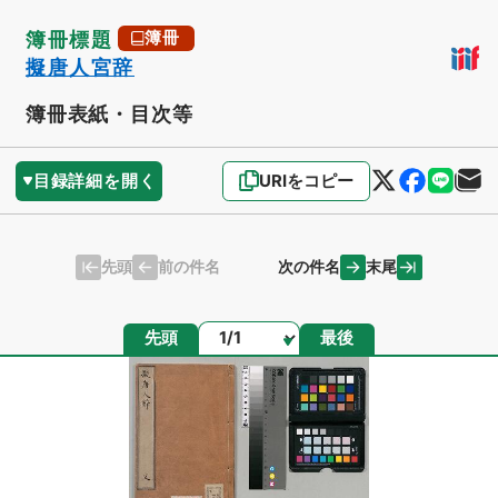
簿冊標題
簿冊
擬唐人宮辞
簿冊表紙・目次等
目録詳細を開く
URIをコピー
先頭
末尾
前の件名
次の件名
ページ
先頭
最後