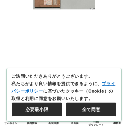
ご訪問いただきありがとうございます。
私たちがより良い情報を提供できるように、
プライ
バシーポリシー
に基づいたクッキー（Cookie）の
取得と利用に同意をお願いいたします。
必要最小限
全て同意
印刷
サムネイル
資料情報
画面操作
全画面
概観図
ダウンロード