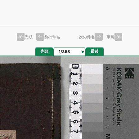
先頭
末尾
前の件名
次の件名
ページ
先頭
最後