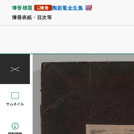
簿冊標題
陶節菴全生集
簿冊
簿冊表紙・目次等
サムネイル
資料情報