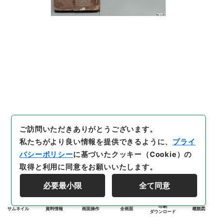
ご訪問いただきありがとうございます。
私たちがより良い情報を提供できるように、
プライ
バシーポリシー
に基づいたクッキー（Cookie）の
取得と利用に同意をお願いいたします。
必要最小限
全て同意
印刷
サムネイル
資料情報
画面操作
全画面
概観図
ダウンロード