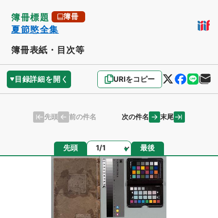
簿冊標題
簿冊
夏節愍全集
簿冊表紙・目次等
目録詳細を開く
URIをコピー
先頭
末尾
前の件名
次の件名
ページ
先頭
最後