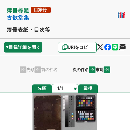
簿冊標題
簿冊
古歓堂集
簿冊表紙・目次等
目録詳細を開く
URIをコピー
先頭
末尾
前の件名
次の件名
ページ
先頭
最後