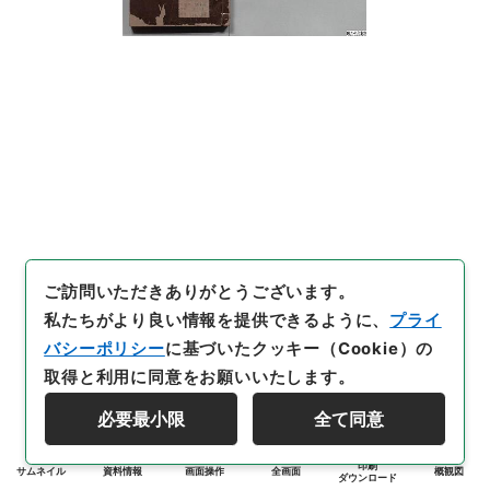
ご訪問いただきありがとうございます。
私たちがより良い情報を提供できるように、
プライ
バシーポリシー
に基づいたクッキー（Cookie）の
取得と利用に同意をお願いいたします。
必要最小限
全て同意
印刷
サムネイル
資料情報
画面操作
全画面
概観図
ダウンロード