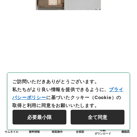
ご訪問いただきありがとうございます。
私たちがより良い情報を提供できるように、
プライ
バシーポリシー
に基づいたクッキー（Cookie）の
取得と利用に同意をお願いいたします。
必要最小限
全て同意
印刷
サムネイル
資料情報
画面操作
全画面
概観図
ダウンロード