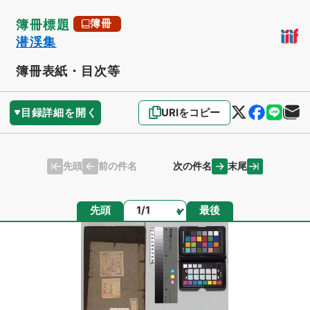
簿冊標題
簿冊
潜渓集
簿冊表紙・目次等
目録詳細を開く
URIをコピー
先頭
末尾
前の件名
次の件名
ページ
先頭
最後