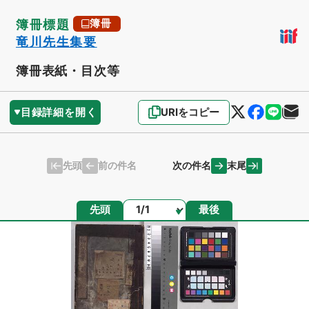
簿冊標題
簿冊
竜川先生集要
簿冊表紙・目次等
目録詳細を開く
URIをコピー
先頭
末尾
前の件名
次の件名
ページ
先頭
最後