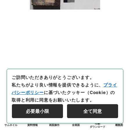
ご訪問いただきありがとうございます。
私たちがより良い情報を提供できるように、
プライ
バシーポリシー
に基づいたクッキー（Cookie）の
取得と利用に同意をお願いいたします。
必要最小限
全て同意
印刷
サムネイル
資料情報
画面操作
全画面
概観図
ダウンロード