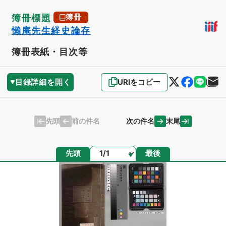
簿冊標題
簿冊
懶庵先生経史論存
簿冊表紙・目次等
目録詳細を開く
URIをコピー
先頭
末尾
前の件名
次の件名
ページ
先頭
最後