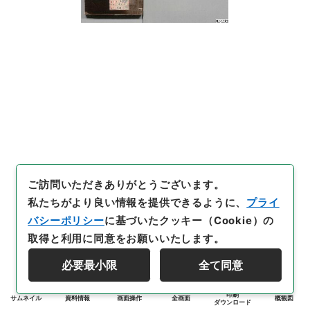
ご訪問いただきありがとうございます。
私たちがより良い情報を提供できるように、
プライ
バシーポリシー
に基づいたクッキー（Cookie）の
取得と利用に同意をお願いいたします。
必要最小限
全て同意
印刷
サムネイル
資料情報
画面操作
全画面
概観図
ダウンロード