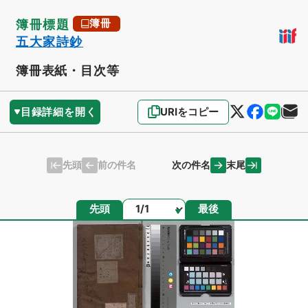
簿冊標題
簿冊
五大家詩鈔
簿冊表紙・目次等
目録詳細を開く
URIをコピー
先頭
末尾
前の件名
次の件名
ページ
先頭
最後