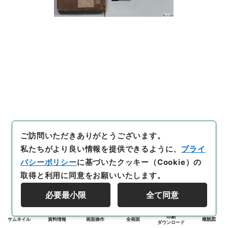
ご訪問いただきありがとうございます。
私たちがより良い情報を提供できるように、
プライ
バシーポリシー
に基づいたクッキー（Cookie）の
取得と利用に同意をお願いいたします。
必要最小限
全て同意
印刷
サムネイル
資料情報
画面操作
全画面
概観図
ダウンロード