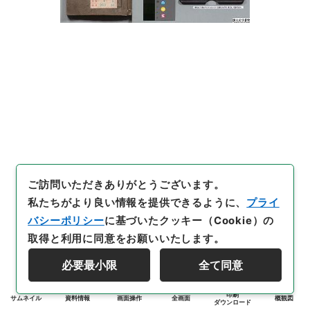
ご訪問いただきありがとうございます。
私たちがより良い情報を提供できるように、
プライ
バシーポリシー
に基づいたクッキー（Cookie）の
取得と利用に同意をお願いいたします。
必要最小限
全て同意
印刷
サムネイル
資料情報
画面操作
全画面
概観図
ダウンロード