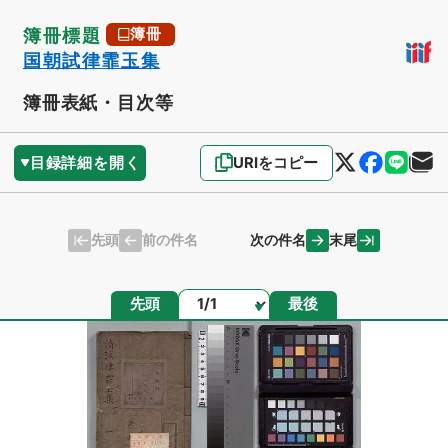
簿冊標題
簿冊
国朝試律霏玉集
簿冊表紙・目次等
目録詳細を開く
URIをコピー
先頭
末尾
前の件名
次の件名
ページ
先頭
最後