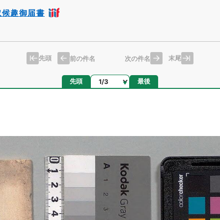
取候趣御届書
先頭
末尾
前の件名
次の件名
ページ
先頭
最後