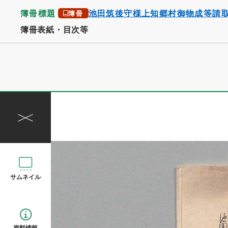
簿冊標題
池田筑後守様上知郷村御物成等請
簿冊
簿冊表紙・目次等
サムネイル
資料情報