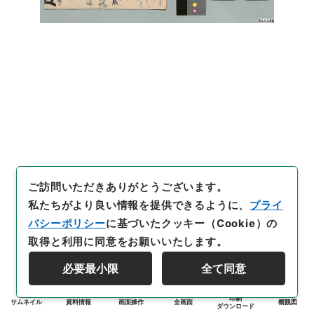
ご訪問いただきありがとうございます。
私たちがより良い情報を提供できるように、
プライ
バシーポリシー
に基づいたクッキー（Cookie）の
取得と利用に同意をお願いいたします。
必要最小限
全て同意
印刷
サムネイル
資料情報
画面操作
全画面
概観図
ダウンロード