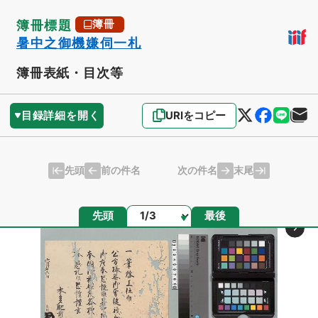
簿冊標題
簿冊
暑中之御機嫌伺一札
簿冊表紙・目次等
目録詳細を開く
URIをコピー
先頭
末尾
前の件名
次の件名
ページ
先頭
最後