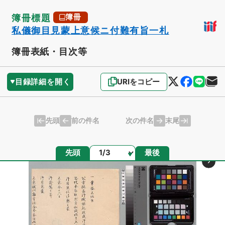
簿冊標題
簿冊
私儀御目見蒙上意候ニ付難有旨一札
簿冊表紙・目次等
目録詳細を開く
URIをコピー
先頭
末尾
前の件名
次の件名
ページ
先頭
最後