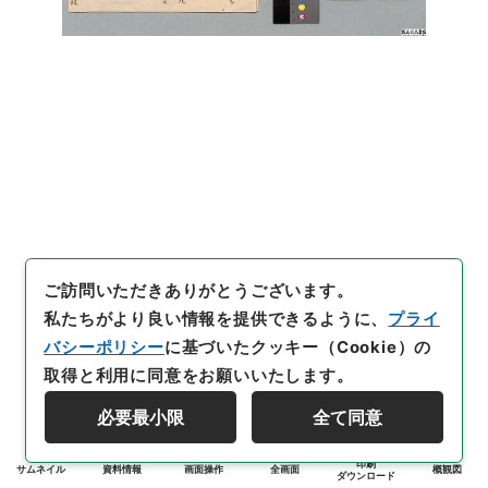
ご訪問いただきありがとうございます。
私たちがより良い情報を提供できるように、
プライ
バシーポリシー
に基づいたクッキー（Cookie）の
取得と利用に同意をお願いいたします。
必要最小限
全て同意
印刷
サムネイル
資料情報
画面操作
全画面
概観図
ダウンロード