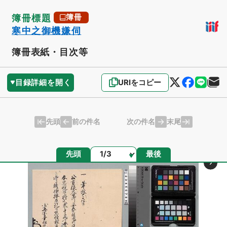
簿冊標題
簿冊
寒中之御機嫌伺
簿冊表紙・目次等
目録詳細を開く
URIをコピー
先頭
末尾
前の件名
次の件名
ページ
先頭
最後