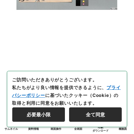
ご訪問いただきありがとうございます。
私たちがより良い情報を提供できるように、
プライ
バシーポリシー
に基づいたクッキー（Cookie）の
取得と利用に同意をお願いいたします。
必要最小限
全て同意
印刷
サムネイル
資料情報
画面操作
全画面
概観図
ダウンロード