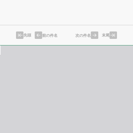
先頭
末尾
前の件名
次の件名