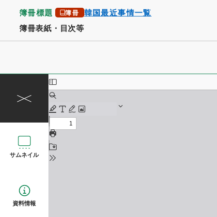
簿冊標題
韓国最近事情一覧
簿冊
簿冊表紙・目次等
サムネイル
資料情報