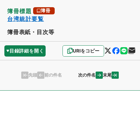
簿冊標題
簿冊
台湾統計要覧
簿冊表紙・目次等
目録詳細を開く
URIをコピー
先頭
末尾
前の件名
次の件名