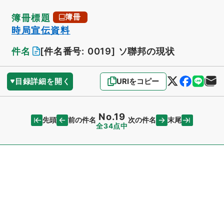
簿冊標題
簿冊
時局宣伝資料
件名
[件名番号: 0019]
ソ聯邦の現状
目録詳細を開く
URIをコピー
No.19
先頭
末尾
前の件名
次の件名
全34点中