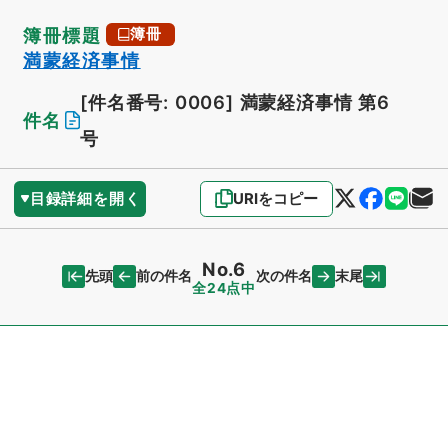
簿冊標題
簿冊
満蒙経済事情
[件名番号: 0006]
満蒙経済事情 第6
件名
号
目録詳細を開く
URIをコピー
No.6
先頭
末尾
前の件名
次の件名
全24点中