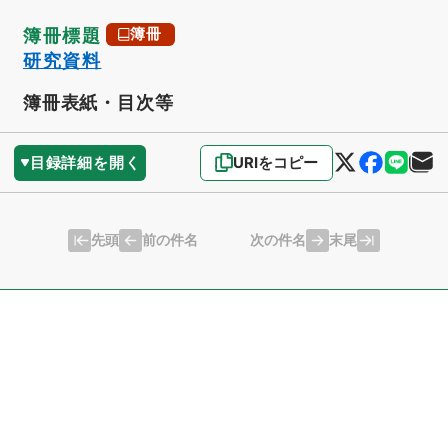
簿冊標題
簿冊
研究資料
簿冊表紙・目次等
目録詳細を開く
URIをコピー
先頭
末尾
前の件名
次の件名