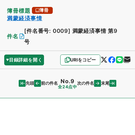
簿冊標題
簿冊
満蒙経済事情
[件名番号: 0009]
満蒙経済事情 第9
件名
号
目録詳細を開く
URIをコピー
No.9
先頭
末尾
前の件名
次の件名
全24点中