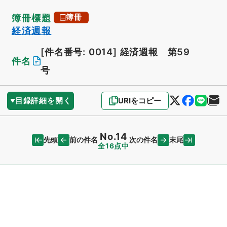
簿冊標題
簿冊
経済週報
[件名番号: 0014]
経済週報 第59
件名
号
目録詳細を開く
URIをコピー
No.14
先頭
末尾
前の件名
次の件名
全16点中