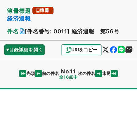
簿冊標題
簿冊
経済週報
件名
[件名番号: 0011]
経済週報 第56号
目録詳細を開く
URIをコピー
No.11
先頭
末尾
前の件名
次の件名
全16点中