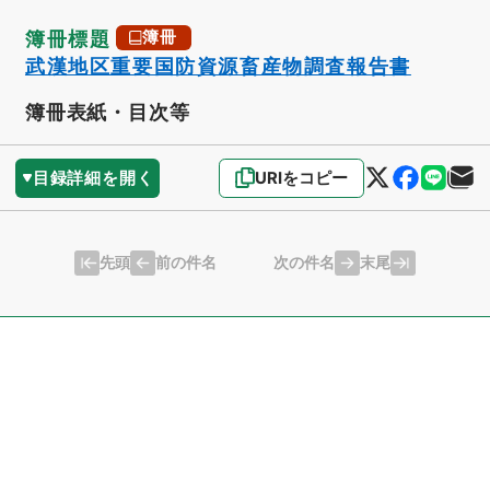
簿冊標題
簿冊
武漢地区重要国防資源畜産物調査報告書
簿冊表紙・目次等
目録詳細を開く
URIをコピー
先頭
末尾
前の件名
次の件名