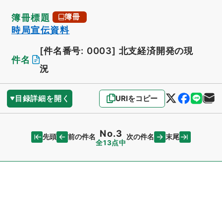
簿冊標題
簿冊
時局宣伝資料
[件名番号: 0003]
北支経済開発の現
件名
況
目録詳細を開く
URIをコピー
No.3
先頭
末尾
前の件名
次の件名
全13点中