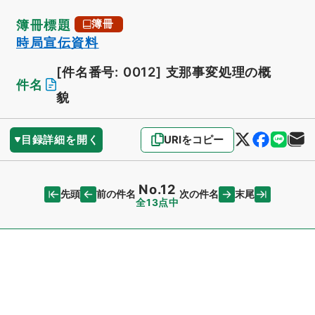
簿冊標題
簿冊
時局宣伝資料
[件名番号: 0012]
支那事変処理の概
件名
貌
目録詳細を開く
URIをコピー
No.12
先頭
末尾
前の件名
次の件名
全13点中