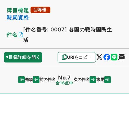
簿冊標題
簿冊
時局資料
[件名番号: 0007]
各国の戦時国民生
件名
活
目録詳細を開く
URIをコピー
No.7
先頭
末尾
前の件名
次の件名
全16点中