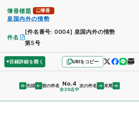
簿冊標題
簿冊
皇国内外の情勢
[件名番号: 0004]
皇国内外の情勢
件名
第5号
目録詳細を開く
URIをコピー
No.4
先頭
末尾
前の件名
次の件名
全20点中