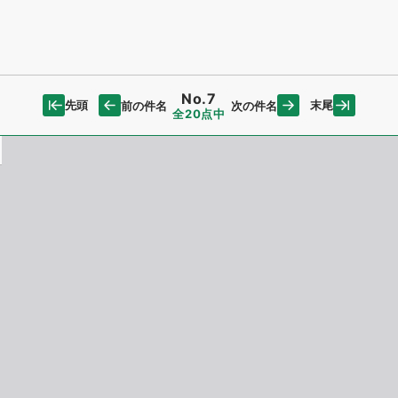
No.7
先頭
末尾
前の件名
次の件名
全20点中