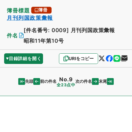
簿冊標題
簿冊
月刊列国政策彙報
[件名番号: 0009]
月刊列国政策彙報
件名
昭和11年第10号
目録詳細を開く
URIをコピー
No.9
先頭
末尾
前の件名
次の件名
全23点中