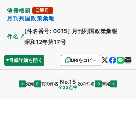
簿冊標題
簿冊
月刊列国政策彙報
[件名番号: 0015]
月刊列国政策彙報
件名
昭和12年第17号
目録詳細を開く
URIをコピー
No.15
先頭
末尾
前の件名
次の件名
全23点中