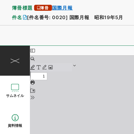
簿冊標題
国際月報
簿冊
件名
[件名番号: 0020]
国際月報 昭和19年5月
サムネイル
資料情報