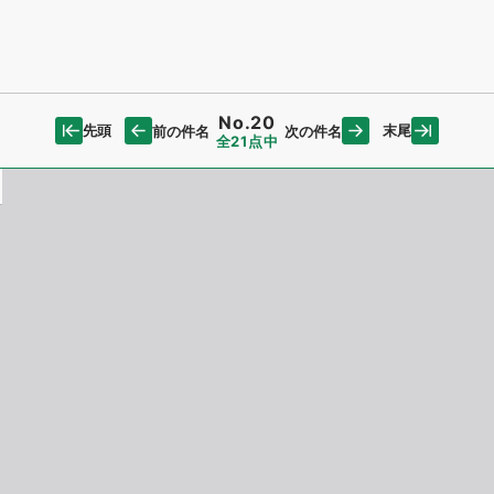
No.20
先頭
末尾
前の件名
次の件名
全21点中