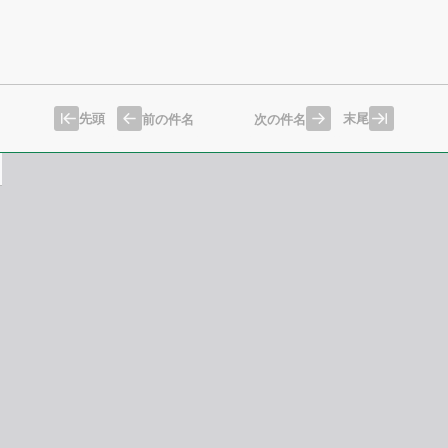
先頭
末尾
前の件名
次の件名