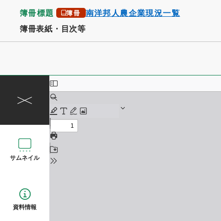
簿冊標題
南洋邦人農企業現況一覧
簿冊
簿冊表紙・目次等
サムネイル
資料情報