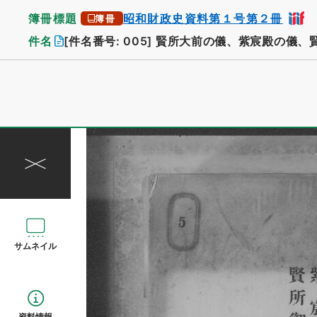
簿冊標題
昭和財政史資料第１号第２冊
簿冊
件名
[件名番号: 005]
賢所大前の儀、紫宸殿の儀、
サムネイル
資料情報