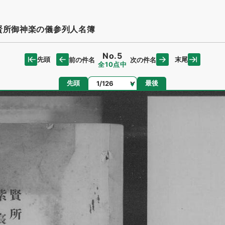
賢所御神楽の儀参列人名簿
No.5
先頭
末尾
前の件名
次の件名
全10点中
ページ
先頭
最後