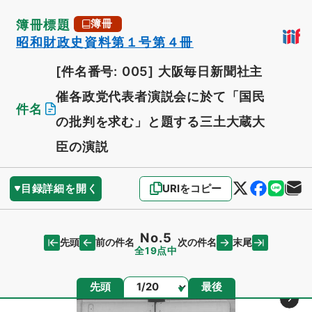
簿冊標題
簿冊
昭和財政史資料第１号第４冊
[件名番号: 005]
大阪毎日新聞社主
催各政党代表者演説会に於て「国民
件名
の批判を求む」と題する三土大蔵大
臣の演説
目録詳細を開く
URIをコピー
No.5
先頭
末尾
前の件名
次の件名
全19点中
ページ
先頭
最後