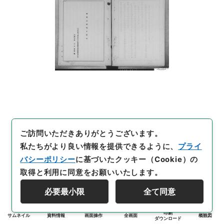
ご訪問いただきありがとうございます。
私たちがより良い情報を提供できるように、
プライ
バシーポリシー
に基づいたクッキー（Cookie）の
取得と利用に同意をお願いいたします。
必要最小限
全て同意
印刷
サムネイル
資料情報
画面操作
全画面
概観図
ダウンロード