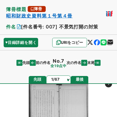
簿冊標題
簿冊
昭和財政史資料第１号第４冊
件名
[件名番号: 007]
不景気打開の対策
目録詳細を開く
URIをコピー
No.7
先頭
末尾
前の件名
次の件名
全19点中
ページ
先頭
最後