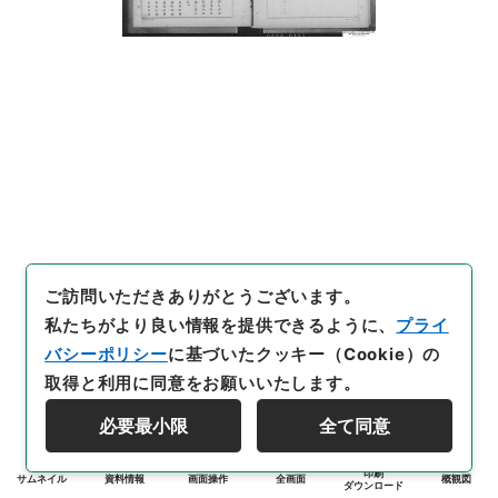
ご訪問いただきありがとうございます。
私たちがより良い情報を提供できるように、
プライ
バシーポリシー
に基づいたクッキー（Cookie）の
取得と利用に同意をお願いいたします。
必要最小限
全て同意
印刷
サムネイル
資料情報
画面操作
全画面
概観図
ダウンロード