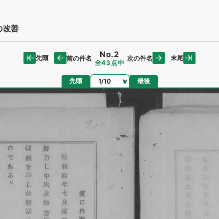
の改善
No.2
先頭
末尾
前の件名
次の件名
全43点中
ページ
先頭
最後