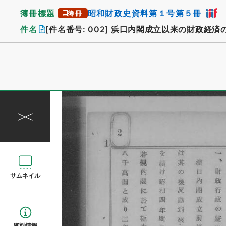
簿冊標題
昭和財政史資料第１号第５冊
簿冊
件名
[件名番号: 002]
浜口内閣成立以来の財政経済
サムネイル
資料情報