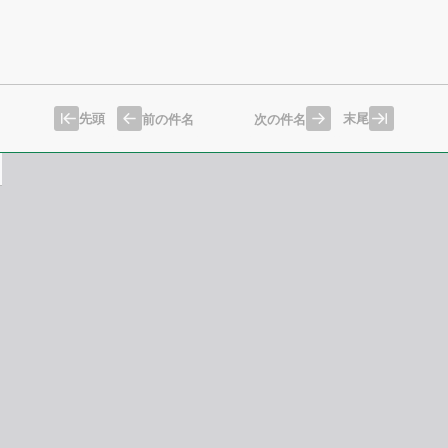
先頭
末尾
前の件名
次の件名