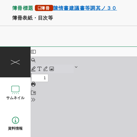
簿冊標題
陳情書建議書等調其ノ３０
簿冊
簿冊表紙・目次等
サムネイル
資料情報