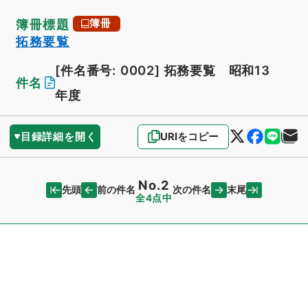
簿冊標題
簿冊
拓務要覧
[件名番号: 0002]
拓務要覧 昭和13
件名
年度
目録詳細を開く
URIをコピー
No.2
先頭
末尾
前の件名
次の件名
全4点中